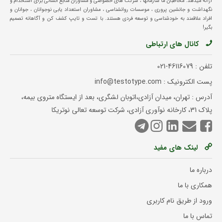
ارائه میدهد. مخاطبان ما سازمانها ، شرکت های خصوصی و مشاوران منابع انسانی برای استخدام و
نگهداشت و جانشین پروری ، موسسات روانشناسی ، مشاوران استعداد یابی نوجوانان ، جوانان و
افراد علاقمند به خودشناسی و توسعه فردی هستند. با تست و تایپ کشف کن و آگاهانه تصمیم
بگیر!
کانال های ارتباطی
تلفن :
021-46116079
پست الکترونیک : info@testotype.com
آدرس : تهران، میدان آزادی،اتوبان لشگری، بعد از ایستگاه متروی بیمه،
پلاک 31، کارخانه نوآوری آزادی، شرکت توسعه تعالی نوتریکا
لینک های مفید
درباره ما
همکاری با ما
ورود از طریق نام کاربری
تماس با ما