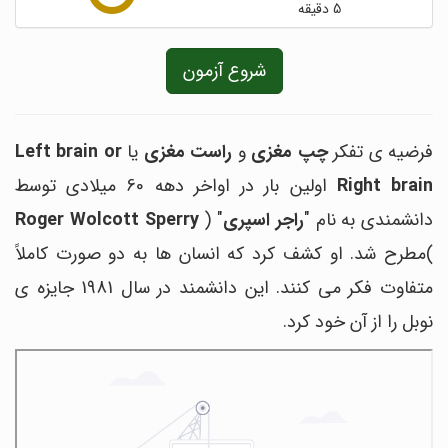
5 دقیقه
شروع آزمون
فرضیه
ی
تفکر
چپ
مغزی
و
راست
مغزی
یا
Left brain or
Right brain
اولین
بار در اواخر دهه 60 میلادی توسط
دانشمندی به نام "
راجر اسپری
" (
Roger Wolcott Sperry
)مطرح شد. او کشف کرد که انسان ها به دو صورت کاملاً
متفاوت فکر می کنند.
این دانشمند در سال 1981 جایزه ی
نوبل را از آن خود کرد.