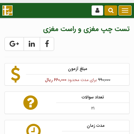
بازکردن
/
بستن
تست چپ مغزی و راست مغزی
منو
مبلغ آزمون
990,000
برای مدت محدود
660,000 ریال
تعداد سوالات
21
مدت زمان