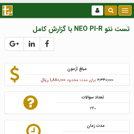
بازکردن
/
بستن
تست نئو NEO PI-R با گزارش کامل
منو
مبلغ آزمون
2,340,000
برای مدت محدود
1,880,000 ریال
تعداد سوالات
240
مدت زمان