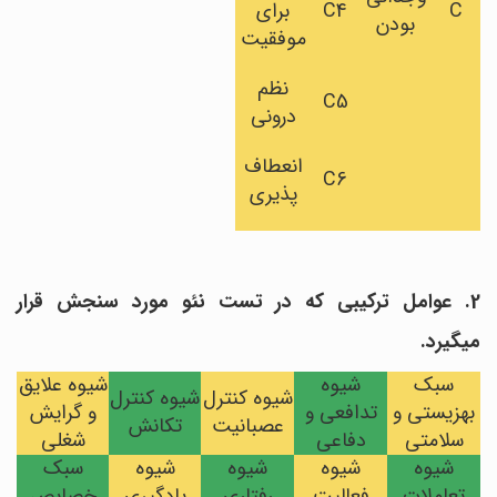
C
C4
برای
بودن
موفقیت
نظم
C5
درونی
انعطاف
C6
پذیری
2. عوامل ترکیبی که در تست نئو مورد سنجش قرار
میگیرد.
سبک
شیوه
شیوه علایق
شیوه کنترل
شیوه کنترل
بهزیستی و
تدافعی و
و گرایش
عصبانیت
تکانش
سلامتی
دفاعی
شغلی
شیوه
شیوه
شیوه
شیوه
سبک
تعاملات
فعالیت
رفتاری
یادگیری
خصایص