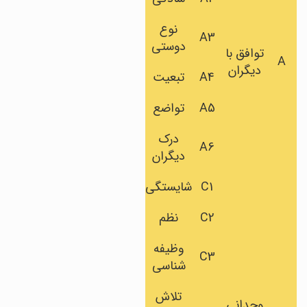
نوع
A3
دوستی
توافق با
A
دیگران
A4
تبعیت
A5
تواضع
درک
A6
دیگران
C1
شایستگی
C2
نظم
وظیفه
C3
شناسی
تلاش
وجدانی