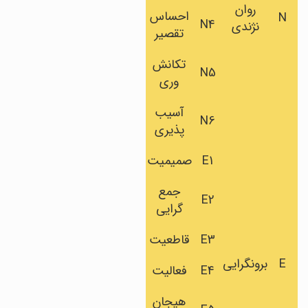
روان
احساس
N
N4
نژندی
تقصیر
تکانش
N5
وری
آسیب
N6
پذیری
E1
صمیمیت
جمع
E2
گرایی
E3
قاطعیت
E
برونگرایی
E4
فعالیت
هیجان