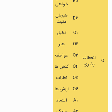
E5
خواهی
هیجان
E6
مثبت
O1
تخیل
O2
هنر
O3
عواطف
انعطاف
O
پذیری
O4
کنش ها
O5
نظرات
O6
ارزش ها
A1
اعتماد
A2
سادگی