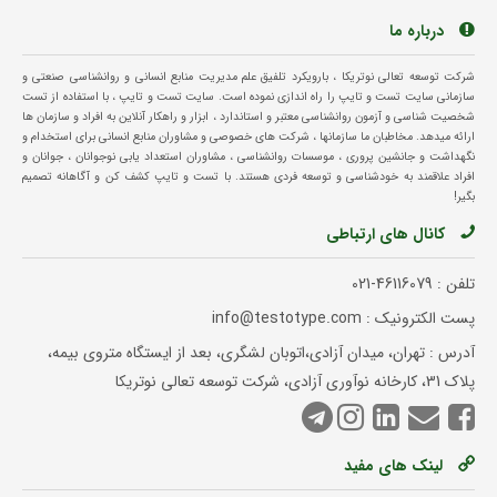
درباره ما
شرکت توسعه تعالی نوتریکا ، بارویکرد تلفیق علم مدیریت منابع انسانی و روانشناسی صنعتی و
سازمانی سایت تست و تایپ را راه اندازی نموده است. سایت تست و تایپ ، با استفاده از تست
شخصیت شناسی و آزمون روانشناسی معتبر و استاندارد ، ابزار و راهکار آنلاین به افراد و سازمان ها
ارائه میدهد. مخاطبان ما سازمانها ، شرکت های خصوصی و مشاوران منابع انسانی برای استخدام و
نگهداشت و جانشین پروری ، موسسات روانشناسی ، مشاوران استعداد یابی نوجوانان ، جوانان و
افراد علاقمند به خودشناسی و توسعه فردی هستند. با تست و تایپ کشف کن و آگاهانه تصمیم
بگیر!
کانال های ارتباطی
تلفن :
021-46116079
پست الکترونیک : info@testotype.com
آدرس : تهران، میدان آزادی،اتوبان لشگری، بعد از ایستگاه متروی بیمه،
پلاک 31، کارخانه نوآوری آزادی، شرکت توسعه تعالی نوتریکا
لینک های مفید