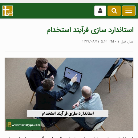
بازکردن
/
بستن
استاندارد سازی فرآیند استخدام
منو
1397/08/17 5:41 PM - 7 سال قبل