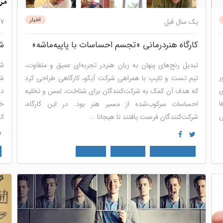
اخبار
یک سال قبل
7 سال قبل
کارگاه هنر‌درمانی «تجسم احساسات با پاپیه‌ماشه»
ش
تبدیل رنج‌های پنهان به زبان هنردر تجربه‌ای عمیق و متفاوت،
شخ
ر
تیم تست و تایپ با همراهی شرکت آیکو، کارگاهی طراحی کرد
شخ
ی
که هدف آن کمک به شرکت‌کنندگان برای شناخت، لمس و تخلیه
ده
ا
احساسات سرکوب‌شده از مسیر هنر بود. در این کارگاه،
خد
ش
شرکت‌کنندگان فرصت یافتند تا هیجانا ...
کس
مدیریت استعداد
منابع انسانی
خودشناسی
م