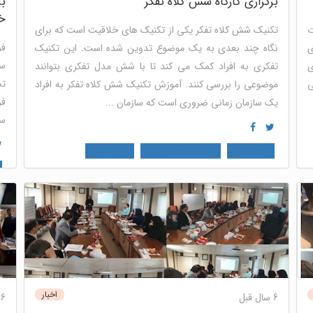
برگزاری کارگاه شش کلاه تفکر
بر
خ
ت
تکنیک شش کلاه تفکر یکی از تکنیک های خلاقیت است که برای
فر
ی
نگاه چند بعدی به یک موضوع تدوین شده است. این تکنیک
سا
ی
تفکری به افراد کمک می کند تا با شش مدل تفکری بتوانند
تح
ی
موضوعی را بررسی کنند. آموزش تکنیک شش کلاه تفکر به افراد
فر
یک سازمان زمانی ضروری است که سازمان ...
سا
توسعه فردی
کارگاه مهارت های نرم
منابع انسانی
ت
اخبار
6 سال قبل
6 سال قبل