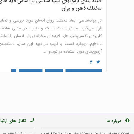
طبقه بندی آزمونهای تیپ شناسی بر اساس لایه های
مختلف ذهن و روان
در روانشناسی ابعاد مختلف روان انسان مورد بررسی و تحلی
قرار می‌گیرد. ما در سایت تست و تایپ، در مدلی ساده 
کاربردی تقسیم‌بندی‌های لایه‌های مختلف روان انسان را نمای
داده‌ایم. رویکرد تست و تایپ در تهیه این مدل، دسته‌بند
آزمون‌های مورد استفاده در توسع ...
mbti (ام بی تی آی)
مدل ذهنی
هوش هیجانی
نئو
دیسک
آرکتایپ
قهرمان درون
آیسنک
شخصیت شناسی
توسعه فردی
نوتریکا جونیور
نوتریکا 180 درجه
مصاحبه و
استخدام
منابع انسانی
پنل ارزیابی سازمانی و گروهی
درباره ما
کانال های ارتب
شرکت توسعه تعالی نوتریکا ، بارویکرد تلفیق علم مدیریت منابع انسانی