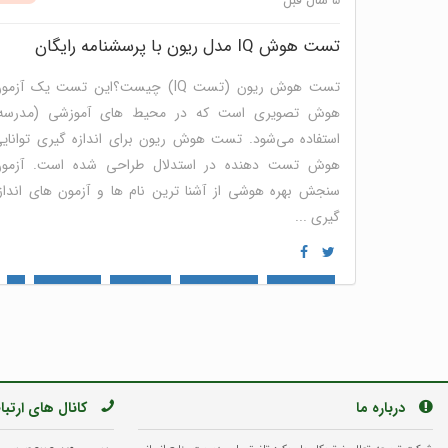
5 سال قبل
تست هوش IQ مدل ریون با پرسشنامه رایگان
تست هوش ریون (تست IQ) چیست؟این تست یک آزمو
هوش تصویری است که در محیط های آموزشی (مدرسه
استفاده می‌شود. تست هوش ریون برای اندازه‌ گیری توانای
هوش تست دهنده در استدلال طراحی شده‌ است. آزمو
سنجش بهره هوشی از آشنا ترین نام ها و آزمون های انداز
گیری ...
توسعه فردی
نوتریکا جونیور
خودشناسی
تست هوش
پنل
ارزیابی سازمانی و گروهی
درباره ما
کانال های ارتب