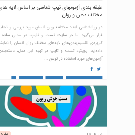
طبقه بندی آزمونهای تیپ شناسی بر اساس لایه های
مختلف ذهن و روان
در روانشناسی ابعاد مختلف روان انسان مورد بررسی و تحلی
قرار می‌گیرد. ما در سایت تست و تایپ، در مدلی ساده 
کاربردی تقسیم‌بندی‌های لایه‌های مختلف روان انسان را نمای
داده‌ایم. رویکرد تست و تایپ در تهیه این مدل، دسته‌بند
آزمون‌های مورد استفاده در توسع ...
mbti (ام بی تی آی)
مدل ذهنی
هوش هیجانی
نئو
دیسک
آرکتایپ
قهرمان درون
آیسنک
شخصیت شناسی
توسعه فردی
نوتریکا جونیور
نوتریکا 180 درجه
مصاحبه و
استخدام
منابع انسانی
پنل ارزیابی سازمانی و گروهی
مقاله