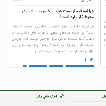
2 سال قبل
چرا استفاده از تست های شخصیت شناسی در
محیط کار مفید است؟
ن
چرا استفاده از تست های شخصیت شناسی در محیط کار مفید
)
است؟ چرا پاسخ نامزدهای شغلی با عبارت های «نادرست» یا
ی
«تقریبا کاملا درست» به این سوال که «من دوست دارم چیزهای
ن
تخفیف دار را بخرم»، مهم است؟ پاسخ آن ها چه نفعی برای
ه
سازمان شما دارد؟تست های شخصیت شناسی ...
mbti (ام بی تی آی)
مدل ذهنی
هوش هیجانی
نئو
آرکتایپ
قهرمان درون
آیسنک
شخصیت شناسی
توسعه
فردی
برند کارفرما
مدیریت عملکرد
نوتریکا جونیور
مدیریت
استعداد
خودشناسی
تست هوش
اطی
لینک های مفید