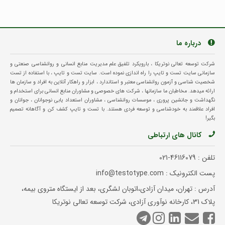
درباره ما
شرکت توسعه تعالی نوتریکا ، بارویکرد تلفیق علم مدیریت منابع انسانی و روانشناسی صنعتی و
سازمانی سایت تست و تایپ را راه اندازی نموده است. سایت تست و تایپ ، با استفاده از تست
شخصیت شناسی و آزمون روانشناسی معتبر و استاندارد ، ابزار و راهکار آنلاین به افراد و سازمان ها
ارائه میدهد. مخاطبان ما سازمانها ، شرکت های خصوصی و مشاوران منابع انسانی برای استخدام و
نگهداشت و جانشین پروری ، موسسات روانشناسی ، مشاوران استعداد یابی نوجوانان ، جوانان و
افراد علاقمند به خودشناسی و توسعه فردی هستند. با تست و تایپ کشف کن و آگاهانه تصمیم
بگیر!
کانال های ارتباطی
تلفن :
021-46116079
پست الکترونیک : info@testotype.com
آدرس : تهران، میدان آزادی،اتوبان لشگری، بعد از ایستگاه متروی بیمه،
پلاک 31، کارخانه نوآوری آزادی، شرکت توسعه تعالی نوتریکا