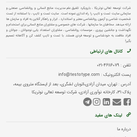
شرکت توسعه تعالی نوتریکا ، بارویکرد تلفیق علم مدیریت منابع انسانی و روانشناسی صنعتی و
سازمانی سایت تست و تایپ را راه اندازی نموده است. سایت تست و تایپ ، با استفاده از تست
شخصیت شناسی و آزمون روانشناسی معتبر و استاندارد ، ابزار و راهکار آنلاین به افراد و سازمان ها
ارائه میدهد. مخاطبان ما سازمانها ، شرکت های خصوصی و مشاوران منابع انسانی برای استخدام و
نگهداشت و جانشین پروری ، موسسات روانشناسی ، مشاوران استعداد یابی نوجوانان ، جوانان و
افراد علاقمند به خودشناسی و توسعه فردی هستند. با تست و تایپ کشف کن و آگاهانه تصمیم
بگیر!
کانال های ارتباطی
تلفن :
021-46116079
پست الکترونیک : info@testotype.com
آدرس : تهران، میدان آزادی،اتوبان لشگری، بعد از ایستگاه متروی بیمه،
پلاک 31، کارخانه نوآوری آزادی، شرکت توسعه تعالی نوتریکا
لینک های مفید
درباره ما