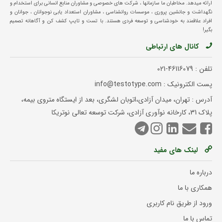
ارائه میدهد. مخاطبان ما سازمانها ، شرکت های خصوصی و مشاوران منابع انسانی برای استخدام و
نگهداشت و جانشین پروری ، موسسات روانشناسی ، مشاوران استعداد یابی نوجوانان ، جوانان و
افراد علاقمند به خودشناسی و توسعه فردی هستند. با تست و تایپ کشف کن و آگاهانه تصمیم
بگیر!
کانال های ارتباطی
تلفن :
021-46116079
پست الکترونیک : info@testotype.com
آدرس : تهران، میدان آزادی،اتوبان لشگری، بعد از ایستگاه متروی بیمه،
پلاک 31، کارخانه نوآوری آزادی، شرکت توسعه تعالی نوتریکا
لینک های مفید
درباره ما
همکاری با ما
ورود از طریق نام کاربری
تماس با ما