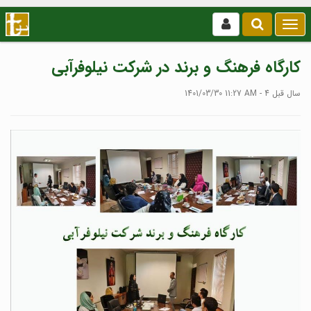
بازکردن
/
بستن
کارگاه فرهنگ و برند در شرکت نیلوفرآبی
منو
1401/03/30 11:27 AM - 4 سال قبل