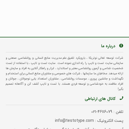
درباره ما
شرکت توسعه تعالی نوتریکا ، بارویکرد تلفیق علم مدیریت منابع انسانی و روانشناسی صنعتی و
سازمانی سایت تست و تایپ را راه اندازی نموده است. سایت تست و تایپ ، با استفاده از تست
شخصیت شناسی و آزمون روانشناسی معتبر و استاندارد ، ابزار و راهکار آنلاین به افراد و سازمان ها
ارائه میدهد. مخاطبان ما سازمانها ، شرکت های خصوصی و مشاوران منابع انسانی برای استخدام و
نگهداشت و جانشین پروری ، موسسات روانشناسی ، مشاوران استعداد یابی نوجوانان ، جوانان و
افراد علاقمند به خودشناسی و توسعه فردی هستند. با تست و تایپ کشف کن و آگاهانه تصمیم
بگیر!
کانال های ارتباطی
تلفن :
021-46116079
پست الکترونیک : info@testotype.com