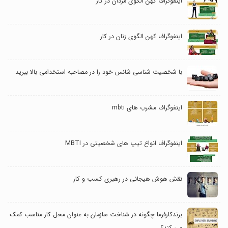
اینفوگراف کهن الگوی مردان در کار
اینفوگراف کهن الگوی زنان در کار
با شخصیت شناسی شانس خود را در مصاحبه استخدامی بالا ببرید
اینفوگراف مشرب های mbti
اینفوگراف انواع تیپ های شخصیتی در MBTI
نقش هوش هیجانی در رهبری کسب و کار
برندکارفرما چگونه در شناخت سازمان به عنوان محل کار مناسب کمک