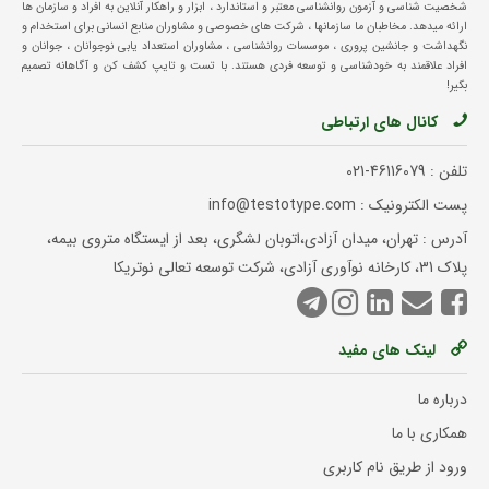
شخصیت شناسی و آزمون روانشناسی معتبر و استاندارد ، ابزار و راهکار آنلاین به افراد و سازمان ها
ارائه میدهد. مخاطبان ما سازمانها ، شرکت های خصوصی و مشاوران منابع انسانی برای استخدام و
نگهداشت و جانشین پروری ، موسسات روانشناسی ، مشاوران استعداد یابی نوجوانان ، جوانان و
افراد علاقمند به خودشناسی و توسعه فردی هستند. با تست و تایپ کشف کن و آگاهانه تصمیم
بگیر!
کانال های ارتباطی
تلفن :
021-46116079
پست الکترونیک : info@testotype.com
آدرس : تهران، میدان آزادی،اتوبان لشگری، بعد از ایستگاه متروی بیمه،
پلاک 31، کارخانه نوآوری آزادی، شرکت توسعه تعالی نوتریکا
لینک های مفید
درباره ما
همکاری با ما
ورود از طریق نام کاربری