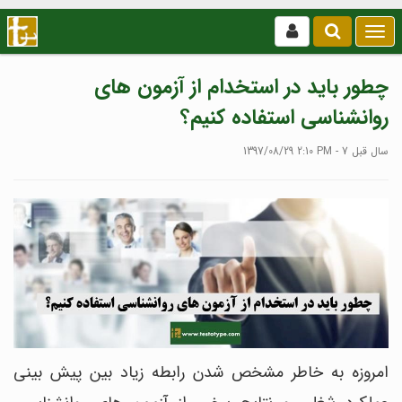
بازکردن
/
بستن
چطور باید در استخدام از آزمون های
منو
روانشناسی استفاده کنیم؟
1397/08/29 2:10 PM - 7 سال قبل
امروزه به خاطر مشخص شدن رابطه زیاد بین پیش بینی