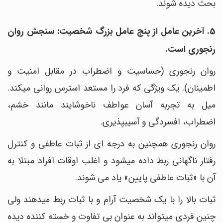
بحث دیده شوند.
5. آخرین عامل از پنج عامل بزرگ شخصیت: سنجش روان‌
رنجوری است.
روان‎ رنجوری (حساسیت و اضطراب در مقابل امنیت و
اطمینان). یک ویژگی که فرد را مستعد استرس روانی می‎کند.
میل به تجربه آسان عواطف ناخوشایند مانند خشم،
اضطراب، افسردگی و آسیب‎پذیری.
روان‎ رنجوری همچنین به درجه‎ ای از ثبات عاطفی و کنترل
رفتار ناگهانی ربط داده می‎شود و اغلب اوقات افراد مبتلا به
آن با «ثبات عاطفی پایین» یاد می شوند.
ثبات بالا را با یک شخصیت آرام و با ثبات ربط می‎دهند ولی
چنین فردی می‎تواند به عنوان بی تفاوت و خسته ‎کننده دیده