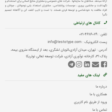
ارائه میدهد. مخاطبان ما سازمانها ، شرکت های خصوصی و مشاوران منابع انسانی برای استخدام و
نگهداشت و جانشین پروری ، موسسات روانشناسی ، مشاوران استعداد یابی نوجوانان ، جوانان و
افراد علاقمند به خودشناسی و توسعه فردی هستند. با تست و تایپ کشف کن و آگاهانه تصمیم
بگیر!
کانال های ارتباطی
تلفن :
021-46116079
پست الکترونیک : info@testotype.com
آدرس : تهران، میدان آزادی،اتوبان لشگری، بعد از ایستگاه متروی بیمه،
پلاک 31، کارخانه نوآوری آزادی، شرکت توسعه تعالی نوتریکا
لینک های مفید
درباره ما
همکاری با ما
ورود از طریق نام کاربری
تماس با ما