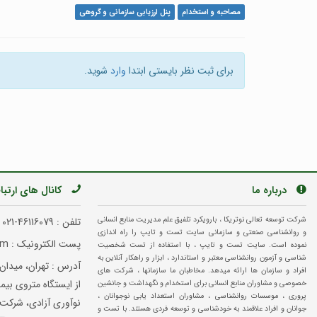
مصاحبه و استخدام
پنل ارزیابی سازمانی و گروهی
برای ثبت نظر بایستی ابتدا
وارد
شوید.
درباره ما
کانال های ارتب
شرکت توسعه تعالی نوتریکا ، بارویکرد تلفیق علم مدیریت منابع انسانی
تلفن :
021-46116079
و روانشناسی صنعتی و سازمانی سایت تست و تایپ را راه اندازی
پست الکترونیک : info@testotype.com
نموده است. سایت تست و تایپ ، با استفاده از تست شخصیت
شناسی و آزمون روانشناسی معتبر و استاندارد ، ابزار و راهکار آنلاین به
آدرس : تهران، میدان 
افراد و سازمان ها ارائه میدهد. مخاطبان ما سازمانها ، شرکت های
خصوصی و مشاوران منابع انسانی برای استخدام و نگهداشت و جانشین
پروری ، موسسات روانشناسی ، مشاوران استعداد یابی نوجوانان ،
نوآوری آزادی، شرکت 
جوانان و افراد علاقمند به خودشناسی و توسعه فردی هستند. با تست و