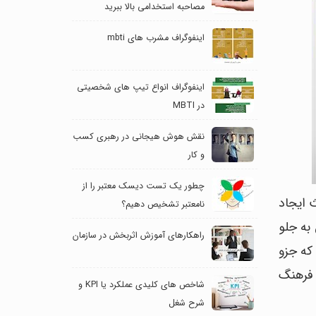
مصاحبه استخدامی بالا ببرید
اینفوگراف مشرب های mbti
اینفوگراف انواع تیپ های شخصیتی
در MBTI
نقش هوش هیجانی در رهبری کسب
و کار
چطور یک تست دیسک معتبر را از
 ایجاد
نامعتبر تشخیص دهیم؟
به جلو
راهکارهای آموزش اثربخش در سازمان
که جزو
 فرهنگ
شاخص های کلیدی عملکرد یا KPI و
شرح شغل