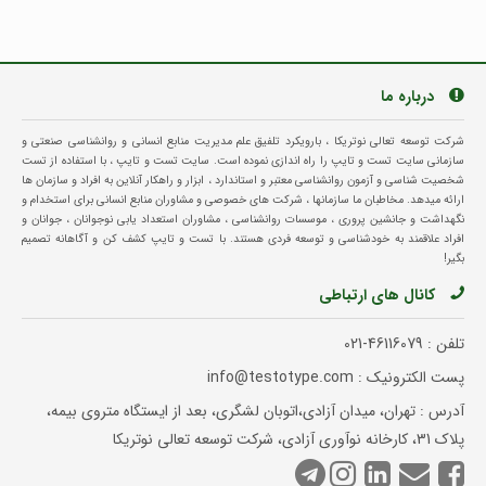
درباره ما
شرکت توسعه تعالی نوتریکا ، بارویکرد تلفیق علم مدیریت منابع انسانی و روانشناسی صنعتی و
سازمانی سایت تست و تایپ را راه اندازی نموده است. سایت تست و تایپ ، با استفاده از تست
شخصیت شناسی و آزمون روانشناسی معتبر و استاندارد ، ابزار و راهکار آنلاین به افراد و سازمان ها
ارائه میدهد. مخاطبان ما سازمانها ، شرکت های خصوصی و مشاوران منابع انسانی برای استخدام و
نگهداشت و جانشین پروری ، موسسات روانشناسی ، مشاوران استعداد یابی نوجوانان ، جوانان و
افراد علاقمند به خودشناسی و توسعه فردی هستند. با تست و تایپ کشف کن و آگاهانه تصمیم
بگیر!
کانال های ارتباطی
تلفن :
021-46116079
پست الکترونیک : info@testotype.com
آدرس : تهران، میدان آزادی،اتوبان لشگری، بعد از ایستگاه متروی بیمه،
پلاک 31، کارخانه نوآوری آزادی، شرکت توسعه تعالی نوتریکا