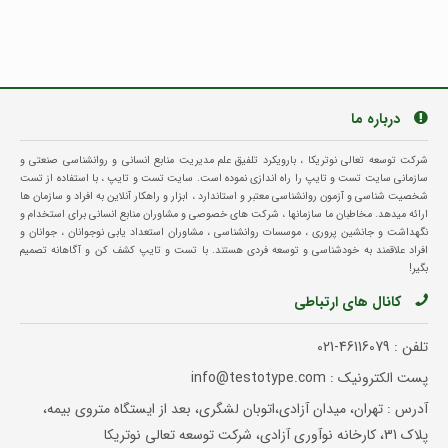
درباره ما
شرکت توسعه تعالی نوتریکا ، بارویکرد تلفیق علم مدیریت منابع انسانی و روانشناسی صنعتی و
سازمانی سایت تست و تایپ را راه اندازی نموده است. سایت تست و تایپ ، با استفاده از تست
شخصیت شناسی و آزمون روانشناسی معتبر و استاندارد ، ابزار و راهکار آنلاین به افراد و سازمان ها
ارائه میدهد. مخاطبان ما سازمانها ، شرکت های خصوصی و مشاوران منابع انسانی برای استخدام و
نگهداشت و جانشین پروری ، موسسات روانشناسی ، مشاوران استعداد یابی نوجوانان ، جوانان و
افراد علاقمند به خودشناسی و توسعه فردی هستند. با تست و تایپ کشف کن و آگاهانه تصمیم
بگیر!
کانال های ارتباطی
تلفن :
021-46116079
پست الکترونیک : info@testotype.com
آدرس : تهران، میدان آزادی،اتوبان لشگری، بعد از ایستگاه متروی بیمه،
پلاک 31، کارخانه نوآوری آزادی، شرکت توسعه تعالی نوتریکا