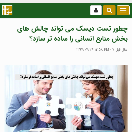
بازکردن
/
بستن
چطور تست دیسک می تواند چالش های
منو
بخش منابع انسانی را ساده تر سازد؟
1397/07/24 12:58 PM - 7 سال قبل