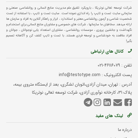
شرکت توسعه تعالی نوتریکا ، بارویکرد تلفیق علم مدیریت منابع انسانی و روانشناسی صنعتی و
سازمانی سایت تست و تایپ را راه اندازی نموده است. سایت تست و تایپ ، با استفاده از تست
شخصیت شناسی و آزمون روانشناسی معتبر و استاندارد ، ابزار و راهکار آنلاین به افراد و سازمان ها
ارائه میدهد. مخاطبان ما سازمانها ، شرکت های خصوصی و مشاوران منابع انسانی برای استخدام و
نگهداشت و جانشین پروری ، موسسات روانشناسی ، مشاوران استعداد یابی نوجوانان ، جوانان و
افراد علاقمند به خودشناسی و توسعه فردی هستند. با تست و تایپ کشف کن و آگاهانه تصمیم
بگیر!
کانال های ارتباطی
تلفن :
021-46116079
پست الکترونیک : info@testotype.com
آدرس : تهران، میدان آزادی،اتوبان لشگری، بعد از ایستگاه متروی بیمه،
پلاک 31، کارخانه نوآوری آزادی، شرکت توسعه تعالی نوتریکا
لینک های مفید
درباره ما