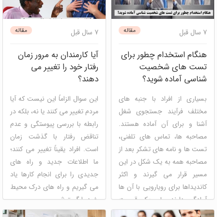
دیسک
شخصیت شناسی
دیسک
شخصیت شناسی
مصاحبه و استخدام
مدیریت
مصاحبه و استخدام
مدیریت
مقاله
مقاله
7 سال قبل
7 سال قبل
استعداد
منابع انسانی
پنل
استعداد
منابع انسانی
مدیریت
ارزیابی سازمانی و گروهی
مسیر شغلی
پنل ارزیابی سازمانی
هنگام استخدام چطور برای
آیا کارمندان به مرور زمان
و گروهی
تست های شخصیت
رفتار خود را تغییر می
شناسی آماده شوید؟
دهند؟
بسیاری از افراد با جنبه های
این سوال الزاماً این نیست که آیا
مختلف فرآیند جستجوی شغل
مردم تغییر می کنند یا نه، بلکه در
آشنا و برای آن آماده هستند.
رابطه با بررسی پیوستگی و عدم
مصاحبه ها، تماس های تلفنی،
تناقض رفتار با گذشت زمان
تست ها و نامه های تشکر بعد از
است. افراد یقیناً تغییر می کنند؛
مصاحبه همه به یک شکل در این
ما اطلاعات جدید و راه های
مسیر قرار می گیرند و اکثر
جدیدی را برای انجام کارها یاد
کاندیداها برای رویارویی با آن ها
می گیریم و راه های درک محیط
آمادگی دارند. ولی یک قسمت
خود را گسترش ...
...