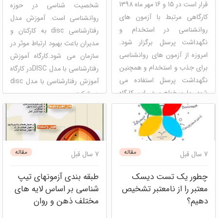
قرار است در 15 و 16 مهر ماه 1398
شخصیت شناسی در حوزه
کارگاهی مرتبط با آزمون های
روانشناسی است. آموزش مدل
روانشناسی در استخدام و
رفتارشناسی disc به کارکنان و
نگهداشت پرسنل برگزار شود.
مدیران باعث بهبود ارتباط موثر در
امروزه از آزمون های روانشناسی
سازمان می شود.کارگاه آموزش
برای جذب و استخدام و همچنین
رفتارشناسی با مدل DISCدر کارگاه
نگهداشت پرسنل استفاده می
آموزش رفتارشناسی با مدل disc
شود. ما میخواهیم در این کارگاه
در شرکت ...
به چگونگی استفاده از آزمون ...
دیسک
کارگاه مهارت های نرم
منابع انسانی
دیسک
مصاحبه و استخدام
کارگاه مهارت های نرم
مقاله
مقاله
7 سال قبل
7 سال قبل
چطور یک تست دیسک
طبقه بندی آزمونهای تیپ
معتبر را از نامعتبر تشخیص
شناسی بر اساس لایه های
دهیم؟
مختلف ذهن و روان