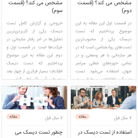
مشخص می کند؟ (قسمت
مشخص می کند؟ (قسمت
ذهنی
نئو
دیسک
شخصیت
شناسی
توسعه فردی
نوتریکا
دوم)
سوم)
180 درجه
مدیریت مسیر شغلی
خودشناسی
در قسمت اول این مقاله به این
خروجی و گزارش کامل تست
موضوع پرداختیم که تست
دیسک یکی از کاربردی‌ترین
دیسک یکی از محبوب‌ترین
تحلیل‌ها در امر رفتار سازمانی در
تست‌های روانشناسی است که در
شرکت‌ها است. در قسمت اول و
هر سازمانی با هر وسعتی و در
دوم این مقاله به این موضوع
تمامی حوزه‌های شغلی سراسر
پرداختیم که تست دیسک
جهان استفاده می‌شود. تست
اطلاعات بسیار فراتری از چهار بعد
دیسک اطلاعات بی‌طرفی در
معروف آن (تسلط گرایی ،
اختیار شما قرار داده و به شما
تاثیرگذاری ، ثبات و وظیفه
اجازه می‌دهد در ...
شناسی) را در ...
دیسک
شخصیت شناسی
دیسک
شخصیت شناسی
مقاله
مقاله
7 سال قبل
7 سال قبل
مصاحبه و استخدام
مدیریت
مصاحبه و استخدام
مدیریت
استعداد
منابع انسانی
پنل
استعداد
منابع انسانی
پنل
استفاده از تست دیسک در
چطور تست دیسک می
ارزیابی سازمانی و گروهی
ارزیابی سازمانی و گروهی