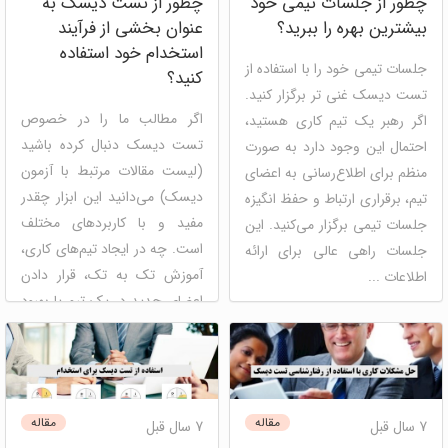
چطور از جلسات تیمی خود
چطور از تست دیسک به
بیشترین بهره را ببرید؟
عنوان بخشی از فرآیند
استخدام خود استفاده
جلسات تیمی خود را با استفاده از
کنید؟
تست دیسک غنی تر برگزار کنید.
اگر مطالب ما را در خصوص
اگر رهبر یک تیم کاری هستید،
تست دیسک دنبال کرده باشید
احتمال این وجود دارد به صورت
(لیست مقالات مرتبط با آزمون
منظم برای اطلاع‎‌رسانی به اعضای
دیسک) می‌دانید این ابزار چقدر
تیم، برقراری ارتباط و حفظ انگیزه
مفید و با کاربردهای مختلف
جلسات تیمی برگزار می‎‌کنید. این
است. چه در ایجاد تیم‌های کاری،
جلسات راهی عالی برای ارائه
آموزش تک به تک، قرار دادن
اطلاعات ...
اعضای جدید در یک تیم یا بهبود
ارتباطات و فرهنگ کاری همگی
دیسک
توسعه فردی
مصاحبه
جز ...
و استخدام
مدیریت استعداد
منابع انسانی
دیسک
شخصیت شناسی
مقاله
مقاله
7 سال قبل
7 سال قبل
مصاحبه و استخدام
مدیریت