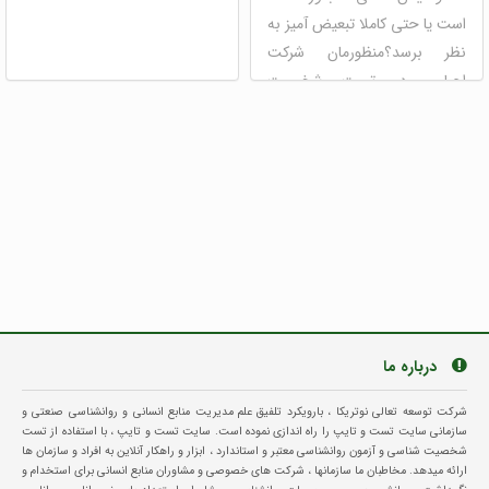
است یا حتی کاملا تبعیض آمیز به
نظر برسد؟منظورمان شرکت
اجباری در تست شخصیت
شناسی به عنوان بخشی از پر ...
mbti (ام بی تی آی)
نئو
دیسک
شخصیت شناسی
توسعه فردی
خودشناسی
درباره ما
شرکت توسعه تعالی نوتریکا ، بارویکرد تلفیق علم مدیریت منابع انسانی و روانشناسی صنعتی و
سازمانی سایت تست و تایپ را راه اندازی نموده است. سایت تست و تایپ ، با استفاده از تست
شخصیت شناسی و آزمون روانشناسی معتبر و استاندارد ، ابزار و راهکار آنلاین به افراد و سازمان ها
ارائه میدهد. مخاطبان ما سازمانها ، شرکت های خصوصی و مشاوران منابع انسانی برای استخدام و