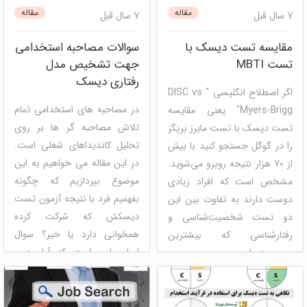
پنل ارزیابی سازمانی و گروهی
مصاحبه و استخدام
مدیریت
مقاله
مقاله
7 سال قبل
7 سال قبل
استعداد
منابع انسانی
مقایسه تست دیسک با
سوالات مصاحبه استخدامی
تست MBTI
جهت تشخیص مدل
رفتاری دیسک
اگر اصطلاح انگلیسی " DISC vs
در مصاحبه های استخدامی تمام
Myers-Brigg" یعنی مقایسه
تلاش مصاحبه گر ها بر روی
تست دیسک با تست مایرز بریگز
تحلیل کاندیداهای شغلی است.
را در گوگل جستجو کنید با بیش
در این مقاله می خواهیم به این
از 70 هزار نتیجه روبرو می‌شوید.
موضوع بپردازیم که چگونه
مشخص است که افراد زیادی
بفهمیم فرد با نتیجه آزمون تست
دوست دارند به تفاوت بین این
دیسکش که شرکت کرده
دو تست شخصیت‌شناسی و
همخوانی دارد یا خیر؟ سوال
رفتارشناسی که بیشترین
اصلی این است که آیا بدون
محبوبیت را د ...
استفاده از گزارش ...
mbti (ام بی تی آی)
دیسک