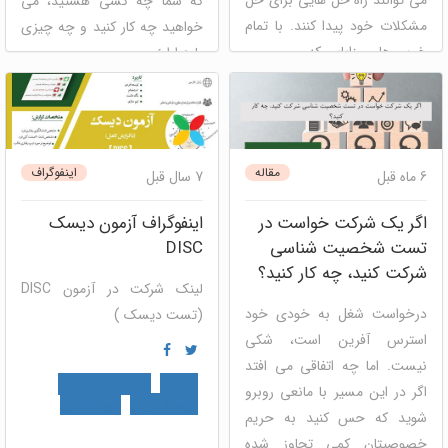
می توانند راه حل هایی برای حل
که شما چه کسی هستید، می
مشکلات خود پیدا کنند. با تمام
خواهید چه کار کنید و چه چیزی
خوبی ها و مزایایی که ...
باید ارائ ...
دیسک
کارگاه مهارت های نرم
دیسک
مصاحبه و استخدام
مقاله
اینفوگراف
6 ماه قبل
7 سال قبل
اگر یک شرکت خواست در
اینفوگراف آزمون دیسک
تست شخصیت شناسی
DISC
شرکت کنید، چه کار کنید؟
لینک شرکت در آزمون DISC
درخواست شغل به خودی خود
(تست دیسک )
استرس آفرین است، شکی
نیست. اما چه اتفاقی می افتد
دیسک
شخصیت شناسی
اگر در این مسیر با مانعی روبرو
توسعه فردی
خودشناسی
شوید که حس کنید به حریم
خصوصیتان کمی تجاوز شده