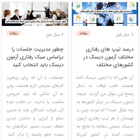
های شما ...
mbti (ام بی تی آی)
دیسک
دیسک
شخصیت شناسی
مقاله
مقاله
7 سال قبل
7 سال قبل
درصد تیپ های رفتاری
چطور مدیریت جلسات را
مختلف آزمون دیسک در
براساس سبک رفتاری آزمون
کشورهای مختلف
دیسک باید انتخاب کنید
آن هایی که با آزمون دیسک آشنا
جلسات، با آن که برای پیشبرد
هستند اغلب اوقات به دنبال
کارهای سازمان لازم هستند، ولی
پاسخ این سوال می گردند: نتیجه
به آن شکلی که باید خروجی
آزمون دیسک در دیگر کشورها به
مناسب را ندارند. در حالت ایده
چه شکل است؟ آیا مردم چین یا
آل، شرکت کنندگان باید با حسی
لهستان از هر تیپ رفتاری آزمون
مملو از انرژی و داشتن دیدی
دیسک نسبتی مشابه با نتایج به
شفاف نسبت مسیر حرکتشان به
دست آمده در کشور آمریکا
سمت جلو، جلسه را ترک کنند.