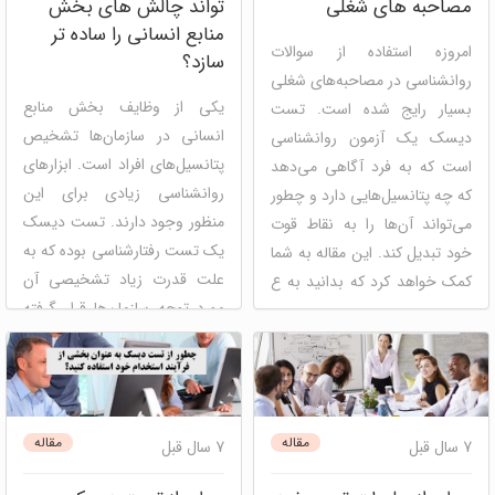
مصاحبه های شغلی
تواند چالش های بخش
منابع انسانی را ساده تر
امروزه استفاده از سوالات
سازد؟
روانشناسی در مصاحبه‌های شغلی
یکی از وظایف بخش منابع
بسیار رایج شده است. تست
انسانی در سازمان‌ها تشخیص
دیسک یک آزمون روانشناسی
پتانسیل‌های افراد است. ابزارهای
است که به فرد آگاهی می‌دهد
روانشناسی زیادی برای این
که چه پتانسیل‌هایی دارد و چطور
منظور وجود دارند. تست دیسک
می‌تواند آن‌ها را به نقاط قوت
یک تست رفتارشناسی بوده که به
خود تبدیل کند. این مقاله به شما
علت قدرت زیاد تشخیصی آن
کمک خواهد کرد که بدانید به ع
مورد توجه سازمان‌ها قرار گرفته
...
است. با توجه به اینکه مدیران
عامل ...
دیسک
شخصیت شناسی
توسعه فردی
مصاحبه و
استخدام
منابع انسانی
مدیریت
دیسک
مصاحبه و استخدام
مقاله
مقاله
7 سال قبل
7 سال قبل
مسیر شغلی
خودشناسی
مدیریت استعداد
منابع انسانی
پنل ارزیابی سازمانی و گروهی