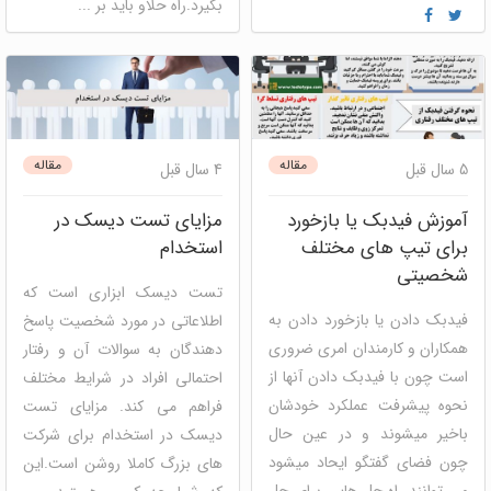
بگیرد.راه حلاو باید بر ...
mbti (ام بی تی آی)
دیسک
دیسک
مقاله
مقاله
5 سال قبل
4 سال قبل
آموزش فیدبک یا بازخورد
مزایای تست دیسک در
برای تیپ های مختلف
استخدام
شخصیتی
تست دیسک ابزاری است که
فیدبک دادن یا بازخورد دادن به
اطلاعاتی در مورد شخصیت پاسخ
همکاران و کارمندان امری ضروری
دهندگان به سوالات آن و رفتار
است چون با فیدبک دادن آنها از
احتمالی افراد در شرایط مختلف
نحوه پیشرفت عملکرد خودشان
فراهم می کند. مزایای تست
باخیر میشوند و در عین حال
دیسک در استخدام برای شرکت
چون فضای گفتگو ایحاد میشود
های بزرگ کاملا روشن است.این