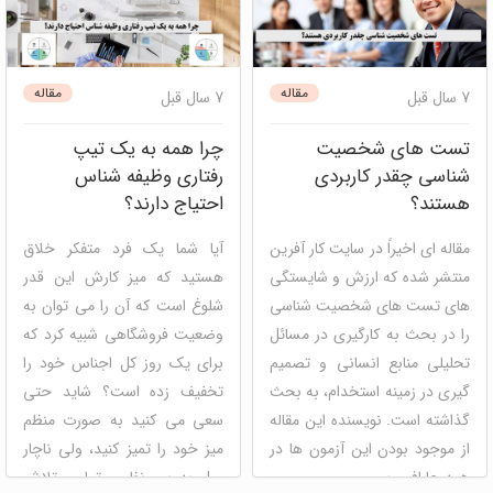
دیسک
مدیریت عملکرد
مصاحبه و استخدام
سامانه
mbti (ام بی تی آی)
نئو
مدیریت استعداد نوتریکا
دیسک
شخصیت شناسی
مقاله
مقاله
7 سال قبل
7 سال قبل
مدیریت استعداد
منابع انسانی
توسعه فردی
مصاحبه و
استخدام
منابع انسانی
تست های شخصیت
چرا همه به یک تیپ
شناسی چقدر کاربردی
رفتاری وظیفه شناس
هستند؟
احتیاج دارند؟
مقاله ای اخیراً در سایت کار آفرین
آیا شما یک فرد متفکر خلاق
منتشر شده که ارزش و شایستگی
هستید که میز کارش این قدر
های تست های شخصیت شناسی
شلوغ است که آن را می توان به
را در بحث به کارگیری در مسائل
وضعیت فروشگاهی شبیه کرد که
تحلیلی منابع انسانی و تصمیم
برای یک روز کل اجناس خود را
گیری در زمینه استخدام، به بحث
تخفیف زده است؟ شاید حتی
گذاشته است. نویسنده این مقاله
سعی می کنید به صورت منظم
از موجود بودن این آزمون ها در
میز خود را تمیز کنید، ولی ناچار
همه جا افسوس می ...
میل به بی نظمی تمامی تلاش