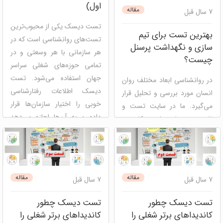
اول)
مقاله
7 سال قبل
تست دیسک یکی از محبوب‌ترین
بهترین تست برای تیم
تست‌های روانشناسی است که در
سازی و نگهداشت پرسنل
هر سازمانی با هر وسعتی و در
چیست؟
تمامی حوزه‌های شغلی سراسر
جهان استفاده می‌شود. تست
در روانشناسی ابعاد مختلف روان
دیسک اطلاعات رفتارشناسی
انسان مورد بررسی و تحلیل قرار
خوبی را اختیار سازمان‌ها قرار
می‌گیرد. ما در سایت تست و
داده و به آن‌ها اجازه می‌دهد
تایپ، در مدلی ساده و کاربردی
ویژگی‌های رفتاری افراد دارای
تقسیم‌بندی‌های لایه‌های مختلف
سطح ...
روان انسان را نمایش داده‌ایم.
رویکرد ما در تهیه این مدل،
دسته‌بندی آزمون‌های مورد
دیسک
توسعه فردی
مصاحبه
مقاله
مقاله
7 سال قبل
7 سال قبل
استفاده در توسعه فردی و ...
و استخدام
منابع انسانی
پنل
ارزیابی سازمانی و گروهی
تست دیسک چطور
تست دیسک چطور
کاندیداهای برتر شغلی را
کاندیداهای برتر شغلی را
mbti (ام بی تی آی)
مدل