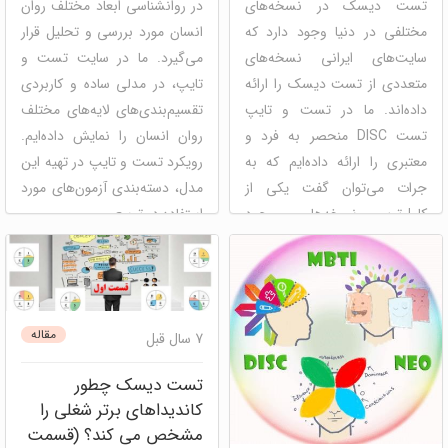
تست دیسک در نسخه‌های
در روانشناسی ابعاد مختلف روان
مختلفی در دنیا وجود دارد که
انسان مورد بررسی و تحلیل قرار
سایت‌های ایرانی نسخه‌های
می‌گیرد. ما در سایت تست و
متعددی از تست دیسک را ارائه
تایپ، در مدلی ساده و کاربردی
داده‌اند. ما در تست و تایپ
تقسیم‌بندی‌های لایه‌های مختلف
تست DISC منحصر به فرد و
روان انسان را نمایش داده‌ایم.
معتبری را ارائه داده‌ایم که به
رویکرد تست و تایپ در تهیه این
جرات می‌توان گفت یکی از
مدل، دسته‌بندی آزمون‌های مورد
کامل‌ترین نسخه‌های موجود
استفاده در توسع ...
می‌باشد. در این م ...
mbti (ام بی تی آی)
مدل
ذهنی
هوش هیجانی
نئو
دیسک
شخصیت شناسی
دیسک
آرکتایپ
قهرمان درون
توسعه فردی
مصاحبه و
مقاله
7 سال قبل
آیسنک
شخصیت شناسی
استخدام
منابع انسانی
توسعه فردی
نوتریکا جونیور
خودشناسی
پنل ارزیابی
نوتریکا 180 درجه
تست دیسک چطور
مصاحبه و
سازمانی و گروهی
استخدام
منابع انسانی
پنل
کاندیداهای برتر شغلی را
ارزیابی سازمانی و گروهی
مشخص می کند؟ (قسمت