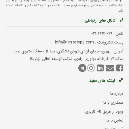
نگهداشت و جانشین پروری ، موسسات روانشناسی ، مشاوران استعداد یابی نوجوانان ، جوانان و
افراد علاقمند به خودشناسی و توسعه فردی هستند. با تست و تایپ کشف کن و آگاهانه تصمیم
بگیر!
کانال های ارتباطی
تلفن :
021-46116079
پست الکترونیک : info@testotype.com
آدرس : تهران، میدان آزادی،اتوبان لشگری، بعد از ایستگاه متروی بیمه،
پلاک 31، کارخانه نوآوری آزادی، شرکت توسعه تعالی نوتریکا
لینک های مفید
درباره ما
همکاری با ما
ورود از طریق نام کاربری
تماس با ما