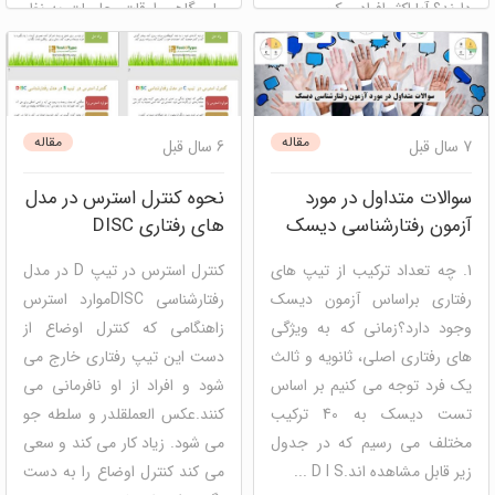
دارند؟ آیا اکثر افرادی ک ...
ولی گاهی اوقات، جلسات به نظر
...
دیسک
شخصیت شناسی
مصاحبه و استخدام
دیسک
شخصیت شناسی
مدیریت عملکرد
مقاله
مقاله
7 سال قبل
6 سال قبل
سوالات متداول در مورد
نحوه کنترل استرس در مدل
آزمون رفتارشناسی دیسک
های رفتاری DISC
1. چه تعداد ترکیب از تیپ های
کنترل استرس در تیپ D در مدل
رفتاری براساس آزمون دیسک
رفتارشناسی DISCموارد استرس
وجود دارد؟زمانی که به ویژگی
زاهنگامی که کنترل اوضاع از
های رفتاری اصلی، ثانویه و ثالث
دست این تیپ رفتاری خارج می
یک فرد توجه می کنیم بر اساس
شود و افراد از او نافرمانی می
تست دیسک به 40 ترکیب
کنند.عکس العملقلدر و سلطه جو
مختلف می رسیم که در جدول
می شود. زیاد کار می کند و سعی
زیر قابل مشاهده اند.D I S ...
می کند کنترل اوضاع را به دست