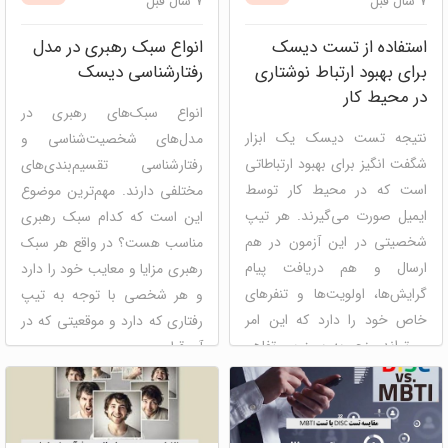
7 سال قبل
7 سال قبل
منابع انسانی
پنل ارزیابی
سازمانی و گروهی
استفاده از تست دیسک
انواع سبک رهبری در مدل
برای بهبود ارتباط نوشتاری
رفتارشناسی دیسک
در محیط کار
انواع سبک‌های رهبری در
نتیجه تست دیسک یک ابزار
مدل‌های شخصیت‌شناسی و
شگفت انگیز برای بهبود ارتباطاتی
رفتارشناسی تقسیم‌بندی‌های
است که در محیط کار توسط
مختلفی دارند. مهم‌ترین موضوع
ایمیل صورت می‌گیرند. هر تیپ
این است که کدام سبک رهبری
شخصیتی در این آزمون در هم
مناسب هست؟ در واقع هر سبک
ارسال و هم دریافت پیام
رهبری مزایا و معایب خود را دارد
گرایش‌ها، اولویت‌ها و تنفرهای
و هر شخصی با توجه به تیپ
خاص خود را دارد که این امر
رفتاری که دارد و موقعیتی که در
می‌تواند منجر به بروز سوءتفاهم
آن قرار می ...
یا مش ...
دیسک
مصاحبه و استخدام
مدیریت استعداد
منابع انسانی
دیسک
شخصیت شناسی