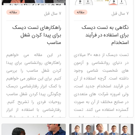
منابع انسانی
دیسک
توسعه فردی
مصاحبه
و استخدام
منابع انسانی
پنل
مقاله
مقاله
7 سال قبل
7 سال قبل
ارزیابی سازمانی و گروهی
نگاهی به تست دیسک
راهکارهای تست دیسک
برای استفاده در فرآیند
برای پیدا کردن شغل
استخدام
مناسب
تست دیسک از دهه 30 میلادی
در این مقاله می خواهیم
در دنیای روانشناسی و آزمون
راهکارهای روانشناسی برای پیدا
های شخصیت شناسی وجود
کردن شغل مناسب را بررسی
داشته است. گرچه استفاده از آن
کنیم. برای این منظور می خواهیم
در فرآیند استخدام جدید است،
با کمک ابزار رفتارشناسی دیسک
ولی امروزه شرکت های متعددی
چگونگی پیدا کردن شغل مناسب
در صنایع مختلف از آن به صورت
روحیات فردی را تشریح کنیم.
گسترده استفاده می کنند. تست
رفتارشناسی با استفاده از ابزار
دیسک به عنوان ابزاری
دیسک بسیار آسان است و فراگیر
روانشناسی جهت ...
...