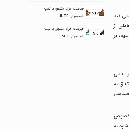
فهرست افراد مشهور با تیپ
می کند
شخصیتی INTP
ملی از
فهرست افراد مشهور با تیپ
یم، بر
شخصیتی INFJ
صیت می
فاق به
 احساسی
ه خصوص
شود به