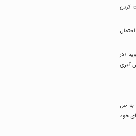
ت کردن
 احتمال
واده و بنیانگذار Affirming Pathways Psychotherapy می گوید «در
س گیری
 به حل
های خود