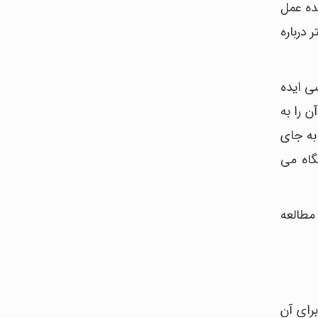
ده عمل
درباره
سی ایده
ن را به
به جای
گاه می
مطالعه
برای آن