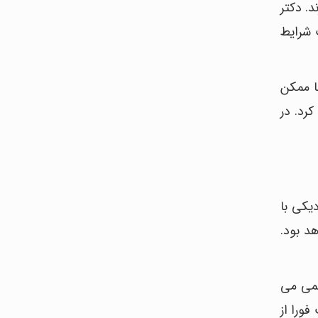
د. دکتر
 شرایط
ا ممکن
کرد. در
یکی با
د بود.
کمی می
ورا از