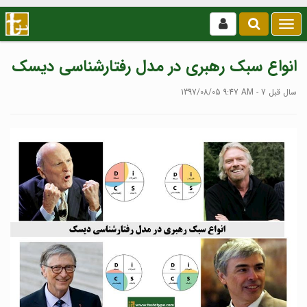
بازکردن
/
بستن
انواع سبک رهبری در مدل رفتارشناسی دیسک
منو
1397/08/05 9:47 AM - 7 سال قبل