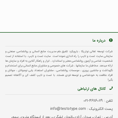
درباره ما
شرکت توسعه تعالی نوتریکا ، بارویکرد تلفیق علم مدیریت منابع انسانی و روانشناسی صنعتی و
سازمانی سایت تست و تایپ را راه اندازی نموده است. سایت تست و تایپ ، با استفاده از تست
شخصیت شناسی و آزمون روانشناسی معتبر و استاندارد ، ابزار و راهکار آنلاین به افراد و سازمان ها
ارائه میدهد. مخاطبان ما سازمانها ، شرکت های خصوصی و مشاوران منابع انسانی برای استخدام و
نگهداشت و جانشین پروری ، موسسات روانشناسی ، مشاوران استعداد یابی نوجوانان ، جوانان و
افراد علاقمند به خودشناسی و توسعه فردی هستند. با تست و تایپ کشف کن و آگاهانه تصمیم
بگیر!
کانال های ارتباطی
تلفن :
021-46116079
پست الکترونیک : info@testotype.com
آدرس : تهران، میدان آزادی،اتوبان لشگری، بعد از ایستگاه متروی بیمه،