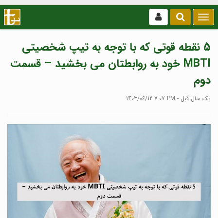
بازکردن
/
بستن
5 نقطه قوتی که با توجه به تیپ شخصیتی
منو
MBTI خود به روابطتان می بخشید – قسمت
دوم
1403/06/12 7:07 PM - یک سال قبل