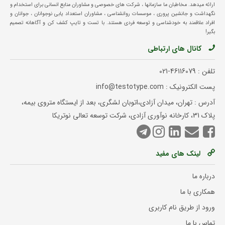
ارائه میدهد. مخاطبان ما سازمانها ، شرکت های خصوصی و مشاوران منابع انسانی برای استخدام و
نگهداشت و جانشین پروری ، موسسات روانشناسی ، مشاوران استعداد یابی نوجوانان ، جوانان و
افراد علاقمند به خودشناسی و توسعه فردی هستند. با تست و تایپ کشف کن و آگاهانه تصمیم
بگیر!
کانال های ارتباطی
تلفن :
021-46116079
پست الکترونیک : info@testotype.com
آدرس : تهران، میدان آزادی،اتوبان لشگری، بعد از ایستگاه متروی بیمه،
پلاک 31، کارخانه نوآوری آزادی، شرکت توسعه تعالی نوتریکا
لینک های مفید
درباره ما
همکاری با ما
ورود از طریق نام کاربری
تماس با ما