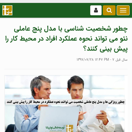
بازکردن
/
بستن
چطور شخصیت شناسی با مدل پنج عاملی
منو
نئو می تواند نحوه عملکرد افراد در محیط کار را
پیش بینی کنند؟
1397/07/28 12:47 PM - 7 سال قبل