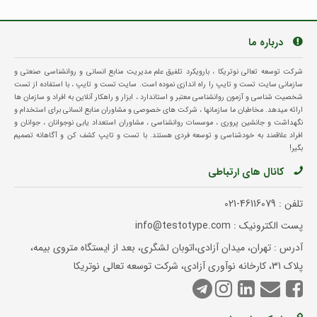
درباره ما
شرکت توسعه تعالی نوتریکا ، بارویکرد تلفیق علم مدیریت منابع انسانی و روانشناسی صنعتی و
سازمانی سایت تست و تایپ را راه اندازی نموده است. سایت تست و تایپ ، با استفاده از تست
شخصیت شناسی و آزمون روانشناسی معتبر و استاندارد ، ابزار و راهکار آنلاین به افراد و سازمان ها
ارائه میدهد. مخاطبان ما سازمانها ، شرکت های خصوصی و مشاوران منابع انسانی برای استخدام و
نگهداشت و جانشین پروری ، موسسات روانشناسی ، مشاوران استعداد یابی نوجوانان ، جوانان و
افراد علاقمند به خودشناسی و توسعه فردی هستند. با تست و تایپ کشف کن و آگاهانه تصمیم
بگیر!
کانال های ارتباطی
تلفن :
021-46116079
پست الکترونیک : info@testotype.com
آدرس : تهران، میدان آزادی،اتوبان لشگری، بعد از ایستگاه متروی بیمه،
پلاک 31، کارخانه نوآوری آزادی، شرکت توسعه تعالی نوتریکا