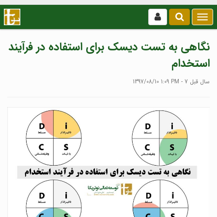
بازکردن
/
بستن
نگاهی به تست دیسک برای استفاده در فرآیند
منو
استخدام
1397/08/10 1:09 PM - 7 سال قبل