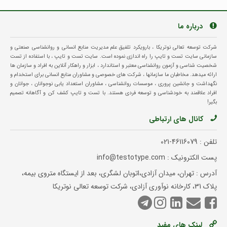
درباره ما
شرکت توسعه تعالی نوتریکا ، بارویکرد تلفیق علم مدیریت منابع انسانی و روانشناسی صنعتی و
سازمانی سایت تست و تایپ را راه اندازی نموده است. سایت تست و تایپ ، با استفاده از تست
شخصیت شناسی و آزمون روانشناسی معتبر و استاندارد ، ابزار و راهکار آنلاین به افراد و سازمان ها
ارائه میدهد. مخاطبان ما سازمانها ، شرکت های خصوصی و مشاوران منابع انسانی برای استخدام و
نگهداشت و جانشین پروری ، موسسات روانشناسی ، مشاوران استعداد یابی نوجوانان ، جوانان و
افراد علاقمند به خودشناسی و توسعه فردی هستند. با تست و تایپ کشف کن و آگاهانه تصمیم
بگیر!
کانال های ارتباطی
تلفن :
021-46116079
پست الکترونیک : info@testotype.com
آدرس : تهران، میدان آزادی،اتوبان لشگری، بعد از ایستگاه متروی بیمه،
پلاک 31، کارخانه نوآوری آزادی، شرکت توسعه تعالی نوتریکا
لینک های مفید