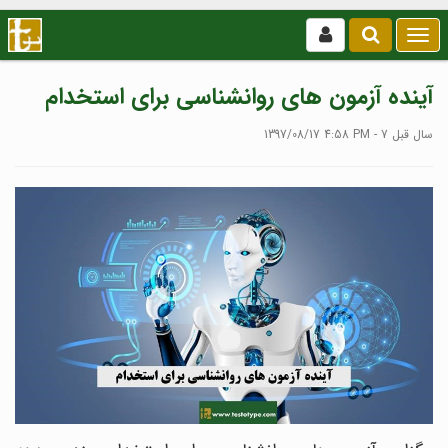
بازکردن
/
بستن
آینده آزمون های روانشناسی برای استخدام
منو
1397/08/17 4:58 PM - 7 سال قبل