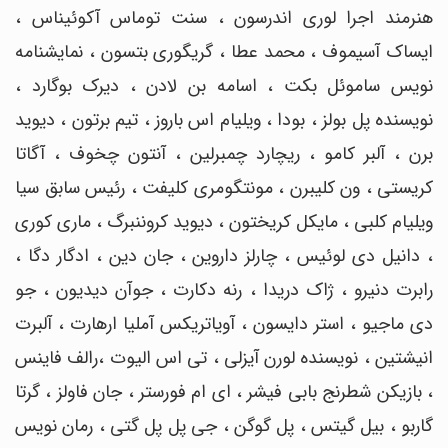
هنرمند اجرا لوری اندرسون ، سنت توماس آکوئیناس ،
ایساک آسیموف ، محمد عطا ، گریگوری بتسون ، نمایشنامه
نویس ساموئل بکت ، اسامه بن لادن ، دیرک بوگارد ،
نویسنده پل بولز ، بودا ، ویلیام اس باروز ، تیم برتون ، دیوید
برن ، آلبر کامو ، ریچارد چمبرلین ، آنتون چخوف ، آگاتا
کریستی ، ون کلیبرن ، مونتگومری کلیفت ، رئیس سابق سیا
ویلیام کلبی ، مایکل کریختون ، دیوید کروننبرگ ، ماری کوری
، دانیل دی لوئیس ، چارلز داروین ، جان دین ، ادگار دگا ،
رابرت دنیرو ، ژاک دریدا ، رنه دکارت ، جوآن دیدیون ، جو
دی ماجیو ، استر دایسون ، آویاتریکس آملیا ارهارت ، آلبرت
انیشتین ، نویسنده لورن آیزلی ، تی اس الیوت ،
رالف فاینس
، بازیکن شطرنج بابی فیشر ، ای ام فورستر ، جان فاولز ، گرتا
گاربو ، بیل گیتس ، پل گوگن ، جی پل پل گتی ، رمان نویس