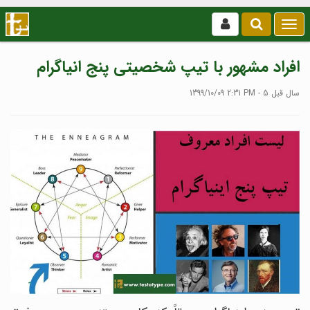
بازکردن
/
بستن
افراد مشهور با تیپ شخصیتی پنج انیاگرام
منو
1399/10/09 2:31 PM - 5 سال قبل