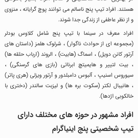
هستند. افراد تیپ پنج ناسالم می توانند پوچ گرایانه ، منزوی
و از نظر عاطفی از زندگی جدا شوند.
افراد معرف در سینما با تیپ پنج شامل کلاوس بودلر
(مجموعه ای از حوادث ناگوار) ، شرلوک هلمز (داستان های
آرتور کانن دویل) ، اسماگ (هابیت) ، الروند (ارباب حلقه ها)
، بیت لتییر و هایمیتچ ابرناتی (بازی های گرسنگی) ،
سیوروس اسنیپ ، آلبوس دامبلدور و آرتور ویزلی (هری پاتر)
، هانیبال لکتر (سکوت بره ها) و لیزبت سالندر (دختری با
خالکوبی اژدها).
افراد مشهور در حوزه های مختلف دارای
تیپ شخصیتی پنج اینیاگرام