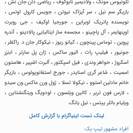
تلونیوس مونک ، ولادیمیر نابوکوف ، ریاضی دان جان نش ،
بازیگر سم نیل ، سر آیزاک نیوتن ، جویس کارول اوتس ،
نویسنده پاتریک اوبراین ، جورجیا اوکیف ، جی روبرت
اوپنهایمر ، آل پاچینو ، مجسمه ساز ایتالیایی پالادینو ، آندره
پروین ، توماس پینچون ، کیانو ریوز ، نیکوکار جان د. راکفلر ،
جونیور ، فیلیپ راث ، الیور ساکس ، ژان پل سارتر ، ابنزر
اسکروژ ، خواهر وندی ، فیل اسپکتور ، آلبرت اشپیر ، هاستون
اسمیت ، شاعر گری اسنایدر ، جورج استفانوپولوس ، بازیگر
خانم مادلین استوو ، نیکولا تسلا ، ژول ورن ماکس ون سیدو
، لارس فون تریر ، کالین ویلسون ، لودویگ ویتگنشتاین ،
ویلیام باتلر ییتس ، نیل یانگ.
لینک تست اینیاگرام با گزارش کامل
افراد مشهور تیپ یک