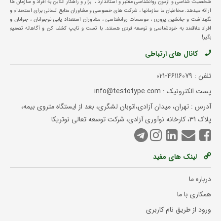
شخصیت شناسی و آزمون روانشناسی معتبر و استاندارد ، ابزار و راهکار آنلاین به افراد و سازمان ها
ارائه میدهد. مخاطبان ما سازمانها ، شرکت های خصوصی و مشاوران منابع انسانی برای استخدام و
نگهداشت و جانشین پروری ، موسسات روانشناسی ، مشاوران استعداد یابی نوجوانان ، جوانان و
افراد علاقمند به خودشناسی و توسعه فردی هستند. با تست و تایپ کشف کن و آگاهانه تصمیم
بگیر!
کانال های ارتباطی
تلفن :
021-46116079
پست الکترونیک : info@testotype.com
آدرس : تهران، میدان آزادی،اتوبان لشگری، بعد از ایستگاه متروی بیمه،
پلاک 31، کارخانه نوآوری آزادی، شرکت توسعه تعالی نوتریکا
لینک های مفید
درباره ما
همکاری با ما
ورود از طریق نام کاربری