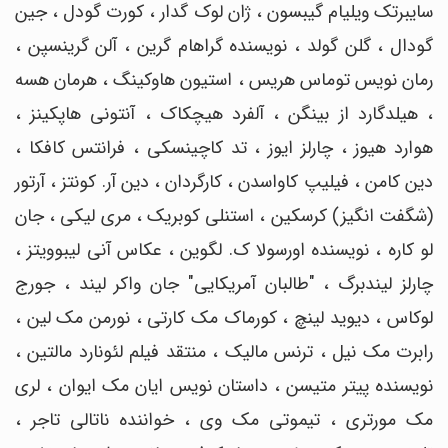
سایبرتک ویلیام گیبسون ، ژان لوک گدار ، کورت گودل ، جین
گودال ، گلن گولد ، نویسنده گراهام گرین ، آلن گرینسپن ،
رمان نویس توماس هریس ، استیون هاوکینگ ، هرمان هسه
، هیلدگارد از بینگن ، آلفرد هیچکاک ، آنتونی هاپکینز ،
هوارد هیوز ، چارلز ایوز ، تد کاچینسکی ، فرانتس کافکا ،
دین کامن ، فیلیپ کاواسدن ، کارگردان ، دین آر. کونتز ، آرتور
(شگفت انگیز) کرسکین ، استنلی کوبریک ، مری لیکی ، جان
لو کاره ، نویسنده اورسولا ک. لگوین ، عکاس آنی لیبوویتز ،
چارلز لیندبرگ ، "طالبان آمریکایی" جان واکر لیند ، جورج
لوکاس ، دیوید لینچ ، کورماک مک کارتی ، نورمن مک لین ،
رابرت مک نیل ، ترنس مالیک ، منتقد فیلم لئونارد مالتین ،
نویسنده پیتر متیسن ، داستان نویس ایان مک ایوان ، لری
مک مورتری ، تیموتی مک وی ، خواننده ناتالی تاجر ،