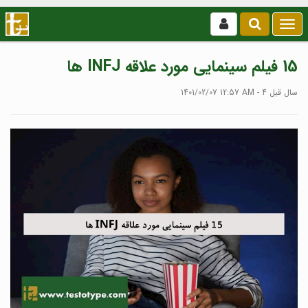
بازکردن
/
بستن
15 فیلم سینمایی مورد علاقه INFJ ها
منو
1401/02/07 12:57 AM - 4 سال قبل