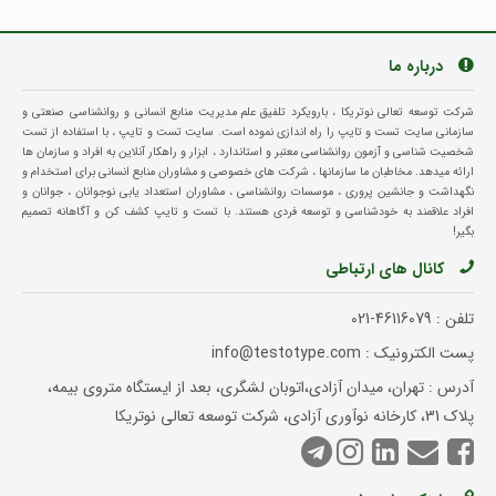
درباره ما
شرکت توسعه تعالی نوتریکا ، بارویکرد تلفیق علم مدیریت منابع انسانی و روانشناسی صنعتی و
سازمانی سایت تست و تایپ را راه اندازی نموده است. سایت تست و تایپ ، با استفاده از تست
شخصیت شناسی و آزمون روانشناسی معتبر و استاندارد ، ابزار و راهکار آنلاین به افراد و سازمان ها
ارائه میدهد. مخاطبان ما سازمانها ، شرکت های خصوصی و مشاوران منابع انسانی برای استخدام و
نگهداشت و جانشین پروری ، موسسات روانشناسی ، مشاوران استعداد یابی نوجوانان ، جوانان و
افراد علاقمند به خودشناسی و توسعه فردی هستند. با تست و تایپ کشف کن و آگاهانه تصمیم
بگیر!
کانال های ارتباطی
تلفن :
021-46116079
پست الکترونیک : info@testotype.com
آدرس : تهران، میدان آزادی،اتوبان لشگری، بعد از ایستگاه متروی بیمه،
پلاک 31، کارخانه نوآوری آزادی، شرکت توسعه تعالی نوتریکا