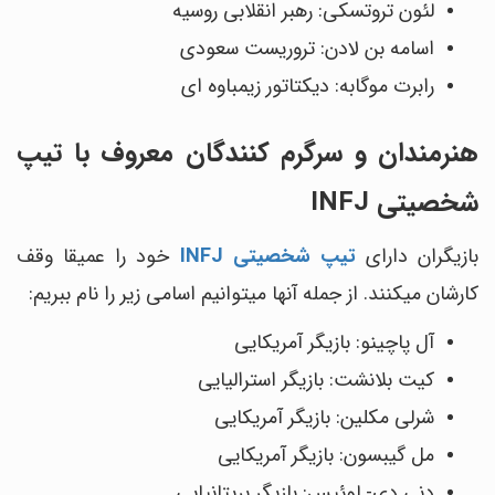
لئون تروتسکی: رهبر انقلابی روسیه
اسامه بن لادن: تروریست سعودی
رابرت موگابه: دیکتاتور زیمباوه ‎ای
هنرمندان و سرگرم‎ کنندگان معروف با تیپ
شخصیتی INFJ
بازیگران دارای
تیپ شخصیتی INFJ
خود را عمیقا وقف
کارشان می‎کنند. از جمله آن‎ها می‎توانیم اسامی زیر را نام ببریم:
آل پاچینو: بازیگر آمریکایی
کیت بلانشت: بازیگر استرالیایی
شرلی مک‎لین: بازیگر آمریکایی
مل گیبسون: بازیگر آمریکایی
دنی دی- لوئیس: بازیگر بریتانیایی