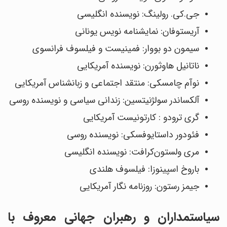
جی.کی. رولینگ: نویسنده انگلیسی
آریستوفان: نمایشنامه ‎نویس یونانی
سیمون دو بووار: فمینیست و فیلسوف فرانسوی
ناتانیل هاوثورن: نویسنده آمریکایی
نوآم چامسکی: منتقد اجتماعی و زبانشناس آمریکایی
آلکساندر سولژنیتسین: زندانی سیاسی و نویسنده روسی
گری ترودو : کارتونیست آمریکایی
فئودور داستایوفسکی: نویسنده روسی
مری ولستون‌کرافت: نویسنده انگلیسی
باروخ اسپینوزا: فیلسوف هلندی
جیمز رستون: روزنامه ‎نگار آمریکایی
سیاستمداران و رهبران جهانی معروف با