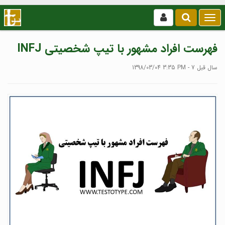
بازکردن
/
بستن
فهرست افراد مشهور با تیپ شخصیتی INFJ
منو
1398/03/04 3:35 PM - 7 سال قبل