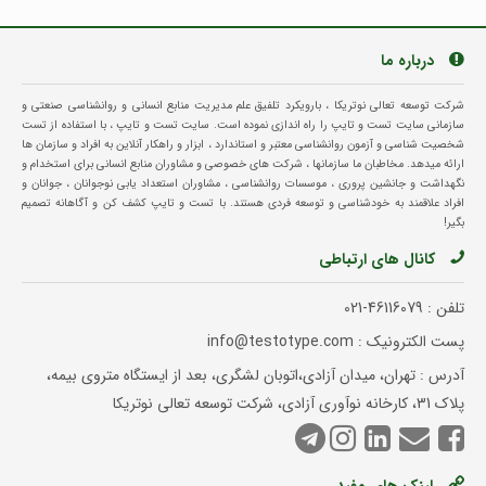
درباره ما
شرکت توسعه تعالی نوتریکا ، بارویکرد تلفیق علم مدیریت منابع انسانی و روانشناسی صنعتی و
سازمانی سایت تست و تایپ را راه اندازی نموده است. سایت تست و تایپ ، با استفاده از تست
شخصیت شناسی و آزمون روانشناسی معتبر و استاندارد ، ابزار و راهکار آنلاین به افراد و سازمان ها
ارائه میدهد. مخاطبان ما سازمانها ، شرکت های خصوصی و مشاوران منابع انسانی برای استخدام و
نگهداشت و جانشین پروری ، موسسات روانشناسی ، مشاوران استعداد یابی نوجوانان ، جوانان و
افراد علاقمند به خودشناسی و توسعه فردی هستند. با تست و تایپ کشف کن و آگاهانه تصمیم
بگیر!
کانال های ارتباطی
تلفن :
021-46116079
پست الکترونیک : info@testotype.com
آدرس : تهران، میدان آزادی،اتوبان لشگری، بعد از ایستگاه متروی بیمه،
پلاک 31، کارخانه نوآوری آزادی، شرکت توسعه تعالی نوتریکا