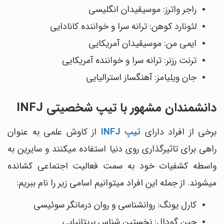
راجر واترز: موسیقیدان انگلیسی
لئونارد کوهن: ترانه ‎سرا و خواننده کانادایی
ایمی من: موسیقیدان آمریکایی
ترنت رزنر: ترانه سرا و خواننده آمریکایی
جان ویلیامز: آهنگ‎ساز استرالیایی
دانشمندان مشهور با تیپ شخصیتی INFJ
برخی از افراد دارای
تیپ INFJ
از کاوش علمی به عنوان
راهی برای تاثیرگذاری روی دنیا استفاده می‎کنند و سایرین به
واسطه کشفیات خود به سمت فعالیت اجتماعی کشانده
می‎شوند. از جمله این افراد می‎توانیم اسامی زیر را نام ببریم:
کارل یونگ: روانشناسی و روان‎ درمانگر سوئیسی
جین گودال: نخستین شناس بریتانیایی