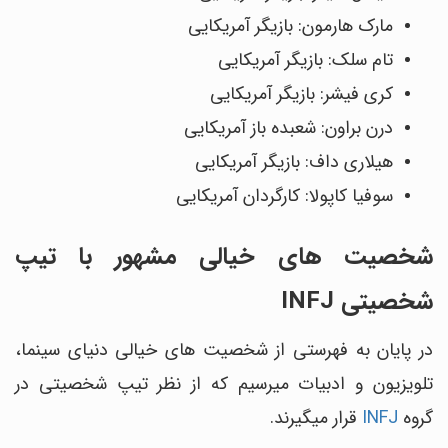
مارک هارمون: بازیگر آمریکایی
تام سلک: بازیگر آمریکایی
کری فیشر: بازیگر آمریکایی
درن براون: شعبده ‎باز آمریکایی
هیلاری داف: بازیگر آمریکایی
سوفیا کاپولا: کارگردان آمریکایی
شخصیت ‎های خیالی مشهور با تیپ
شخصیتی INFJ
در پایان به فهرستی از شخصیت‎ های خیالی دنیای سینما،
تلویزیون و ادبیات می‎رسیم که از نظر تیپ شخصیتی در
گروه
INFJ
قرار می‎گیرند.