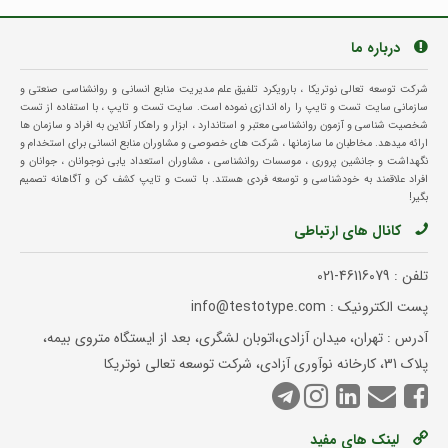
درباره ما
شرکت توسعه تعالی نوتریکا ، بارویکرد تلفیق علم مدیریت منابع انسانی و روانشناسی صنعتی و
سازمانی سایت تست و تایپ را راه اندازی نموده است. سایت تست و تایپ ، با استفاده از تست
شخصیت شناسی و آزمون روانشناسی معتبر و استاندارد ، ابزار و راهکار آنلاین به افراد و سازمان ها
ارائه میدهد. مخاطبان ما سازمانها ، شرکت های خصوصی و مشاوران منابع انسانی برای استخدام و
نگهداشت و جانشین پروری ، موسسات روانشناسی ، مشاوران استعداد یابی نوجوانان ، جوانان و
افراد علاقمند به خودشناسی و توسعه فردی هستند. با تست و تایپ کشف کن و آگاهانه تصمیم
بگیر!
کانال های ارتباطی
تلفن :
021-46116079
پست الکترونیک : info@testotype.com
آدرس : تهران، میدان آزادی،اتوبان لشگری، بعد از ایستگاه متروی بیمه،
پلاک 31، کارخانه نوآوری آزادی، شرکت توسعه تعالی نوتریکا
لینک های مفید