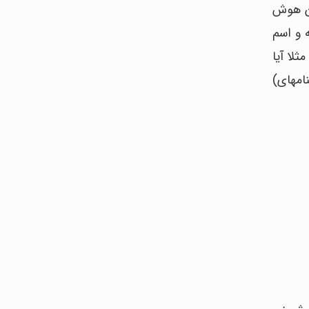
هد. نتیجه تحقیقات آن‎ها شکل‎گیری آزمون هوش
دین بخش داشت مانند استدلال منطقی، پیدا کردن کلمات هم‎‌قافیه و اسم
رکیب با سن کودک، اطلاعاتی را در مورد توسعه هوش کودک فراهم می‎کند مثلا آیا
کودک از نظر هوشی از سایر کودکان جلوتر یا عقب‎تر است؟ بهره هوشی در قالب ضریبی از 100 (سن ذهنی/ سن شناسنامه‎ای)