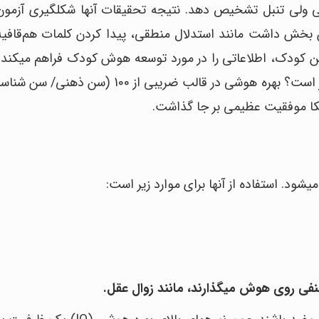
ذهنی عقب‎افتاده را از کودکان دارای هوش معمولی ولی تنبل تشخیص د
سیمون – بینه بود. آزمون هوش مورد نظر چن
بردن اشیاء. امتیاز این آزمون هوش در ت
ریکا موفقیت عظیمی بر جا گذاشت.