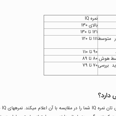
نمره IQ
بالای 130
121 تا 130
ار متوسط
111 تا 120
90 تا 110
80 تا 89
ید بررسی
70 تا 79
متوسط نمره IQ