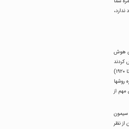
 چون امتیاز 100 متوسط است، نمره شما
ی قرار می‎گیرد. چیزی به اسم یک «محدوده طبیعی IQ» وجود ندارد،
ندازه گیری هوش
د فرض کردند
هر چه اندازه جمجمه یک فرد بزرگتر باشد، مقدار هوش بالاتری دارد. در همان دوران، دانشمند ویلهلم وونت (1832 تا 1920)
از فاکتور خود اندیشی (توانایی فرد در بررسی افکار خودش) به عنوان عاملی برای سنجش هوش استفاده کرد. امروزه روش‎ها
ده نمی‎شوند ولی یک بخش مهم از
وسط آلفرد بینه (1857 تا 1911) و تئودور سیمون
 از نظر