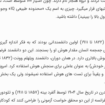
مقایسه با افراد دیگری هستند که در آن تست شرکت کردند و گروه هنجار نام دارند.
می‎گوید نمره IQ شما در مقایسه با سایرین در چه رتبه‎ا
پل بروکا (1824 تا 1880) و سر فرانسیس گالتون (1822 تا 1911) اولین دانشمندانی بودند که به فکر ا
. آن‎ها تصور کردند که می‎توانند با اندازه‎گیری جمجمه انسان مقدار هوش او را بسنجند. این دو دانشمن
و ایده‎های این افراد تاریخ گذشته به شمار می‎روند و یقیناً برای تست های هوش استفا
اولین تست هوش «واقعی» اولین تست هوش مدرن در تاریخ سال 1904 ت
و تربیت فرانسه از این دو محقق خواست آزمونی را طراحی کنند که کودکان