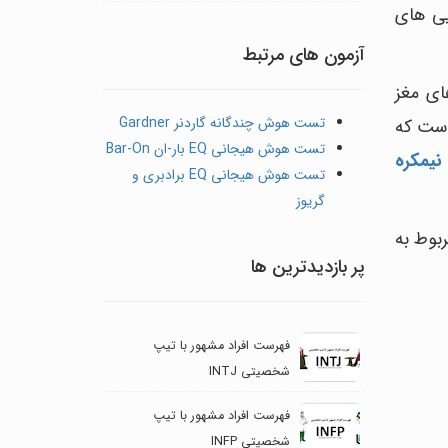
 10 آزمون است که 5 آزمون توانایی های
آزمون های مرتبط
ای مغز
تست هوش چندگانه گاردنر Gardner
است که
تست هوش هیجانی EQ بار-ان Bar-On
یمکره
تست هوش هیجانی EQ برادبری و
گریوز
بوط به
پر بازدیدترین ها
فهرست افراد مشهور با تیپ
شخصیتی INTJ
فهرست افراد مشهور با تیپ
شخصیتی INFP