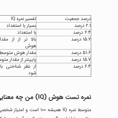
درصد جمعیت
تفسیر نمره IQ
2.1 درصد
بسیار با استعداد
6.4 درصد
با استعداد
15.7 درصد
بالا تر از از مقد
هوش
51.6 درصد
مقدار هوش متوسط
15.7 درصد
پایین‎تر از مقدار متوسط هوش
6.4 درصد
از نظر شناختی با
شود
نمره تست هوش (IQ) من چه معنایی دارد؟