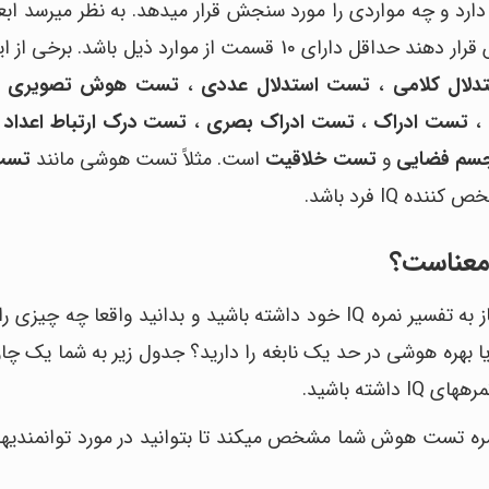
ارد و چه مواردی را مورد سنجش قرار میدهد. به نظر میرسد ابع
باید در یک تست هوش کامل افراد را مورد سنجش قرار دهند حداقل دارای 10 قسمت از موارد ذیل باشد.
لال کلامی
،
تست استدلال عددی
،
تست هوش تصویری
،
،
تست ادراک
،
تست ادراک بصری
،
تست درک ارتباط اعداد
،
سم فضایی
و
تست خلاقیت
است. مثلاً تست هوشی مانند
تست
I فرد باشد.
پس از شرکت در یک تست هوش، ممکن است نیاز به تفسیر نمره IQ خود داشته باشید و بدانید واقعا چه
؟ آیا بهره هوشی در حد یک نابغه را دارید؟ جدول زیر به شما یک چا
این جدول دسته ها