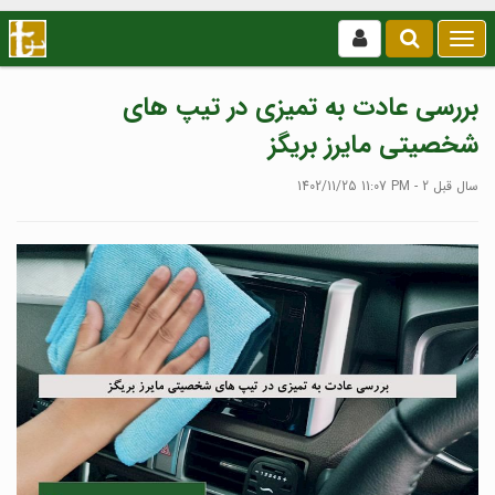
بازکردن
/
بستن
بررسی عادت به تمیزی در تیپ های
منو
شخصیتی مایرز بریگز
1402/11/25 11:07 PM - 2 سال قبل