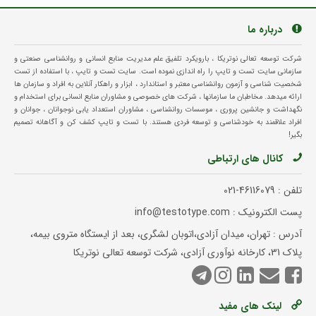
درباره ما
شرکت توسعه تعالی نوتریکا ، بارویکرد تلفیق علم مدیریت منابع انسانی و روانشناسی صنعتی و
سازمانی سایت تست و تایپ را راه اندازی نموده است. سایت تست و تایپ ، با استفاده از تست
شخصیت شناسی و آزمون روانشناسی معتبر و استاندارد ، ابزار و راهکار آنلاین به افراد و سازمان ها
ارائه میدهد. مخاطبان ما سازمانها ، شرکت های خصوصی و مشاوران منابع انسانی برای استخدام و
نگهداشت و جانشین پروری ، موسسات روانشناسی ، مشاوران استعداد یابی نوجوانان ، جوانان و
افراد علاقمند به خودشناسی و توسعه فردی هستند. با تست و تایپ کشف کن و آگاهانه تصمیم
بگیر!
کانال های ارتباطی
تلفن :
021-46116079
پست الکترونیک : info@testotype.com
آدرس : تهران، میدان آزادی،اتوبان لشگری، بعد از ایستگاه متروی بیمه،
پلاک 31، کارخانه نوآوری آزادی، شرکت توسعه تعالی نوتریکا
لینک های مفید