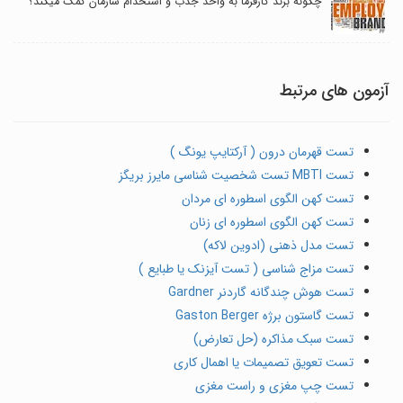
چگونه برند کارفرما به واحد جذب و استخدام سازمان کمک میکند؟
آزمون های مرتبط
تست قهرمان درون ( آرکتایپ یونگ )
تست MBTI تست شخصیت شناسی مایرز بریگز
تست کهن الگوی اسطوره ای مردان
تست کهن الگوی اسطوره ای زنان
تست مدل ذهنی (ادوین لاکه)
تست مزاج شناسی ( تست آیزنک یا طبایع )
تست هوش چندگانه گاردنر Gardner
تست گاستون برژه Gaston Berger
تست سبک مذاکره (حل تعارض)
تست تعویق تصمیمات یا اهمال کاری
تست چپ مغزی و راست مغزی